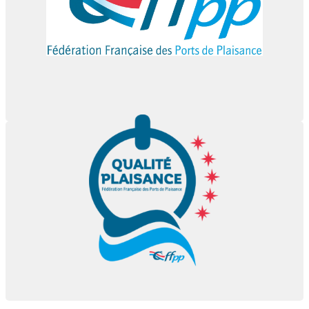
La Fédération Française des Ports de Plaisance est
partenaire de Port de Rouen
Get Started
This is front side content.
Qualité Plaisance
4 étoiles
Port Rouen a un label Qualité Plaisance
site internet
This is front side content.