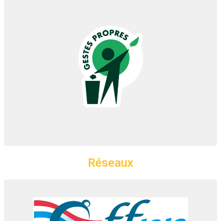
Je navigue, Je trie
Port Ilon est engagé dans le programme "Je navigue,
je trie"
En savoir plus...
Réseaux
FFPP